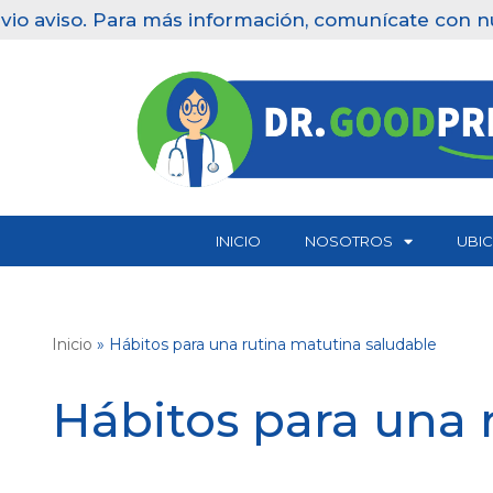
 Para más información, comunícate con nuestras clí
Saltar
al
contenido
INICIO
NOSOTROS
UBI
Inicio
»
Hábitos para una rutina matutina saludable
Hábitos para una 