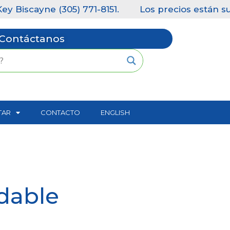
 (305) 771-8151.
Los precios están sujetos a ca
Contáctanos
TAR
CONTACTO
ENGLISH
udable