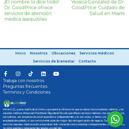
¡El nombre lo dice todo!
Yessica Gonzalez de Dr.
Dr. GoodPrice ofrece
GoodPrice: Cuidado de
servicios de atención
Salud en Miami
médica asequibles
Inicio
Nosotros
Ubicaciones
Servicios médicos
Servicios de bienestar
Contacto
Trabaja con nosotros
Preguntas frecuentes
Terminos y Condiciones
Vimani LLC, que es dueña de la clínica y que opera la clínica en la que se ubican los consultorios médicos, y los
asesores médicos (Advanced Practitioner Registered Nurse) que ofrecen servicios médicos a los pacientes en los
consultorios, son empresas de salud separadas e independientes y no son socios, ni tienen una relación de
empleador/empleado, ni son comúnmente parte de ningún tipo de organización de negocio. Tanto Vimani LLC
como los asesores médicos están actuando en todo momento como contratistas independientes uno con el otro y
no como agentes o representantes legales uno del otro.