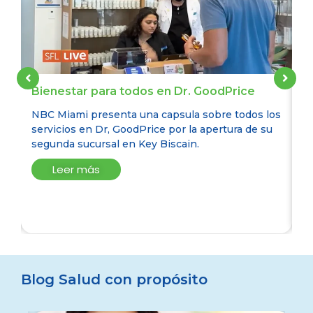
y
Bienestar para todos en Dr. GoodPrice
Y
G
NBC Miami presenta una capsula sobre todos los
S
servicios en Dr, GoodPrice por la apertura de su
Dr
te
segunda sucursal en Key Biscain.
as
Leer más
Ye
6
Blog Salud con propósito