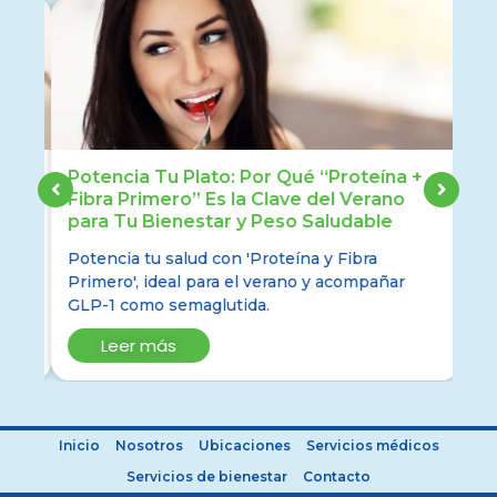
Potencia Tu Plato: Por Qué “Proteína +
En
er
Fibra Primero” Es la Clave del Verano
Sa
para Tu Bienestar y Peso Saludable
(E
qué
Potencia tu salud con 'Proteína y Fibra
El 
Primero', ideal para el verano y acompañar
for
GLP-1 como semaglutida.
ost
Leer más
Inicio
Nosotros
Ubicaciones
Servicios médicos
Servicios de bienestar
Contacto