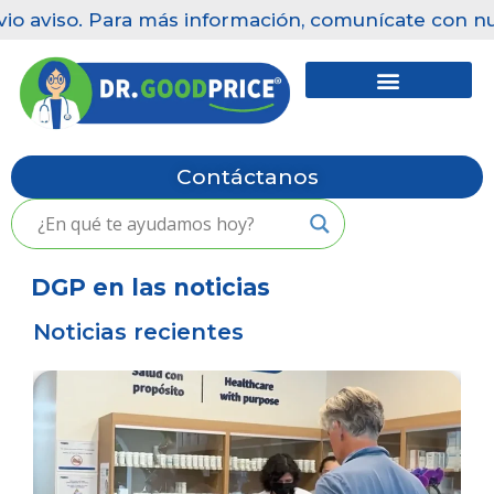
io aviso. Para más información, comunícate con nues
Saltar
al
contenido
Contáctanos
DGP en las noticias
Noticias recientes