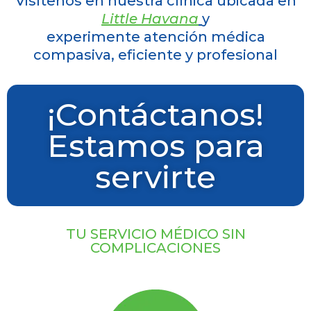
Visítenos en nuestra clínica ubicada en
Little Havana
y
experimente atención médica
compasiva, eficiente y profesional
¡Contáctanos!
Estamos para
servirte​
TU SERVICIO MÉDICO SIN
COMPLICACIONES