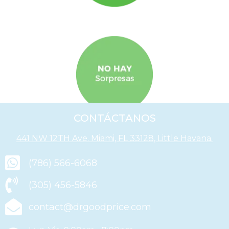
CONTÁCTANOS
441 NW 12TH Ave. Miami, FL 33128, Little Havana.
(786) 566-6068
(305) 456-5846
contact@drgoodprice.com