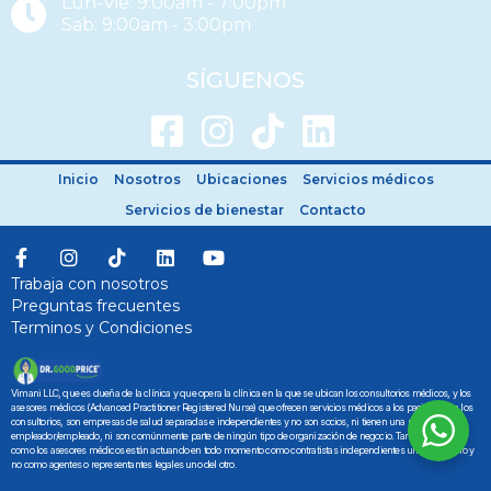
Lun-Vie: 9:00am - 7:00pm
Sab: 9:00am - 3:00pm
SÍGUENOS
Inicio
Nosotros
Ubicaciones
Servicios médicos
Servicios de bienestar
Contacto
Trabaja con nosotros
Preguntas frecuentes
Terminos y Condiciones
Vimani LLC, que es dueña de la clínica y que opera la clínica en la que se ubican los consultorios médicos, y los
asesores médicos (Advanced Practitioner Registered Nurse) que ofrecen servicios médicos a los pacientes en los
consultorios, son empresas de salud separadas e independientes y no son socios, ni tienen una relación de
empleador/empleado, ni son comúnmente parte de ningún tipo de organización de negocio. Tanto Vimani LLC
como los asesores médicos están actuando en todo momento como contratistas independientes uno con el otro y
no como agentes o representantes legales uno del otro.