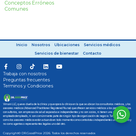
Conceptos Erróneos
Comunes
Inicio
Nosotros
Ubicaciones
Servicios médicos
Servicios de bienestar
Contacto
Trabaja con nosotros
Preguntas frecuentes
Terminos y Condiciones
Vimani LLC, que es dueña de la clínica y que opera la clínica en la que se ubican los consultorios médicos, y los
asesores médicos (Advanced Practitioner Registered Nurse) que ofrecen servicios médicos a los pacientes en los
consultorios, son empresas de salud separadas e independientes y no son socios, ni tienen una relación de
empleador/empleado, ni son comúnmente parte de ningún tipo de organización de negocio. Tanto Vimani LLC
como los asesores médicos están actuando en todo momento como contratistas independientes uno con el otro y
no como agentes o representantes legales uno del otro.
Copyright© DR.GoodPrice 2026. Todos los derechos reservados