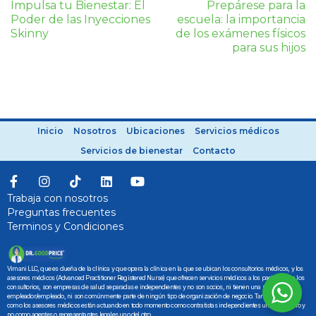
Impulsa tu Bienestar: El
Prepárese para la
Poder de las Inyecciones
escuela: la importancia
Skinny
de los exámenes físicos
para sus hijos
Inicio
Nosotros
Ubicaciones
Servicios médicos
Servicios de bienestar
Contacto
Trabaja con nosotros
Preguntas frecuentes
Terminos y Condiciones
Vimani LLC, que es dueña de la clínica y que opera la clínica en la que se ubican los consultorios médicos, y los
asesores médicos (Advanced Practitioner Registered Nurse) que ofrecen servicios médicos a los pacientes en los
consultorios, son empresas de salud separadas e independientes y no son socios, ni tienen una relación de
empleador/empleado, ni son comúnmente parte de ningún tipo de organización de negocio. Tanto Vimani LLC
como los asesores médicos están actuando en todo momento como contratistas independientes uno con el otro y
no como agentes o representantes legales uno del otro.