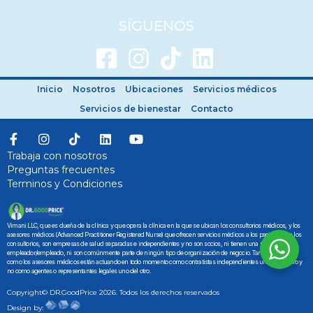
SÍGUENOS
Inicio
Nosotros
Ubicaciones
Servicios médicos
Servicios de bienestar
Contacto
Trabaja con nosotros
Preguntas frecuentes
Terminos y Condiciones
Vimani LLC, que es dueña de la clínica y que opera la clínica en la que se ubican los consultorios médicos, y los
asesores médicos (Advanced Practitioner Registered Nurse) que ofrecen servicios médicos a los pacientes en los
consultorios, son empresas de salud separadas e independientes y no son socios, ni tienen una relación de
empleador/empleado, ni son comúnmente parte de ningún tipo de organización de negocio. Tanto Vimani LLC
como los asesores médicos están actuando en todo momento como contratistas independientes uno con el otro y
no como agentes o representantes legales uno del otro.
Copyright© DR.GoodPrice 2026. Todos los derechos reservados
Design by: