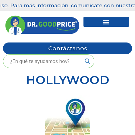
so. Para más información, comunícate con nuestras c
Saltar
al
contenido
Contáctanos
HOLLYWOOD