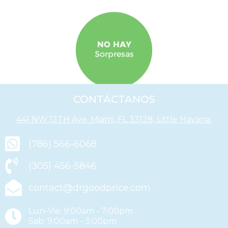
CONTÁCTANOS
441 NW 12TH Ave. Miami, FL 33128, Little Havana.
(786) 566-6068
(305) 456-5846
contact@drgoodprice.com
Lun-Vie: 9:00am - 7:00pm
Sab: 9:00am - 3:00pm