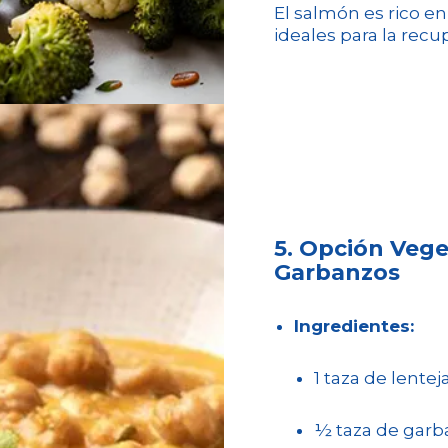
El salmón es rico e
ideales para la recu
5. Opción Vege
Garbanzos
Ingredientes:
1 taza de lentej
½ taza de garb