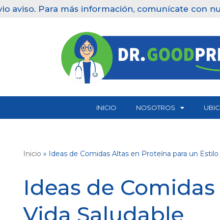
ás información, comunícate con nuestras clínicas: 
Saltar
al
contenido
INICIO
NOSOTROS
UBI
Inicio
»
Ideas de Comidas Altas en Proteína para un Estilo
Ideas de Comidas 
Vida Saludable