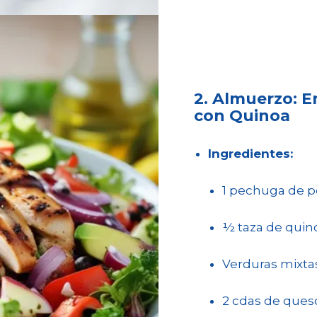
2. Almuerzo: En
con Quinoa
Ingredientes:
1 pechuga de pol
½ taza de quino
Verduras mixta
2 cdas de queso