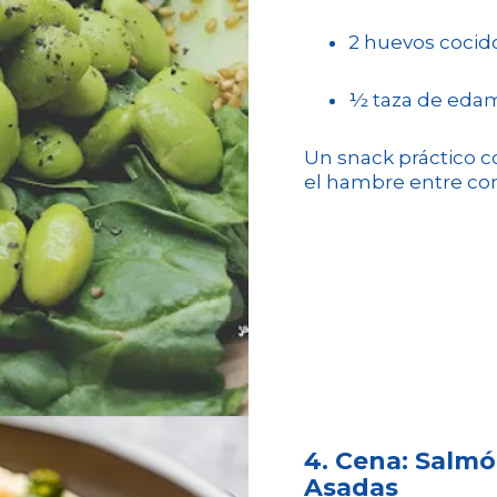
2 huevos cocido
½ taza de edam
Un snack práctico 
el hambre entre co
4. Cena: Salmó
Asadas