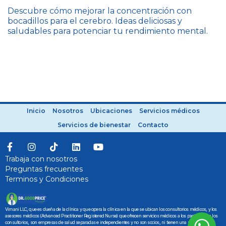
Descubre cómo mejorar la concentración con
bocadillos para el cerebro. Ideas deliciosas y
saludables para potenciar tu rendimiento mental.
Inicio
Nosotros
Ubicaciones
Servicios médicos
Servicios de bienestar
Contacto
Trabaja con nosotros
Preguntas frecuentes
Terminos y Condiciones
Vimani LLC, que es dueña de la clínica y que opera la clínica en la que se ubican los consultorios médicos, y los
asesores médicos (Advanced Practitioner Registered Nurse) que ofrecen servicios médicos a los pacientes en los
consultorios, son empresas de salud separadas e independientes y no son socios, ni tienen una relación de