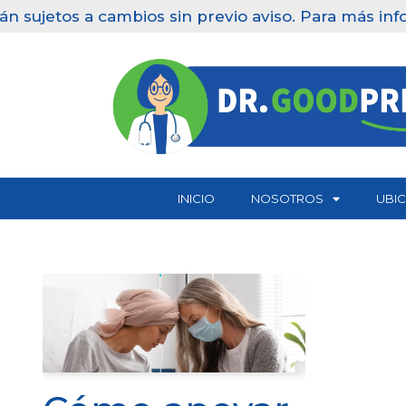
n sujetos a cambios sin previo aviso. Para más info
Saltar
al
contenido
INICIO
NOSOTROS
UBI