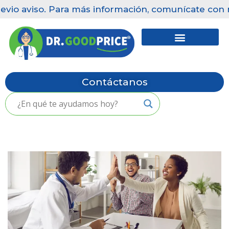
evio aviso. Para más información, comunícate con n
Saltar
al
contenido
Contáctanos