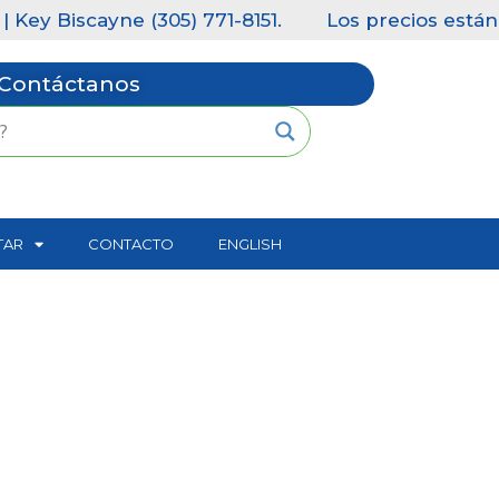
ey Biscayne (305) 771-8151.
Los precios están s
Contáctanos
TAR
CONTACTO
ENGLISH