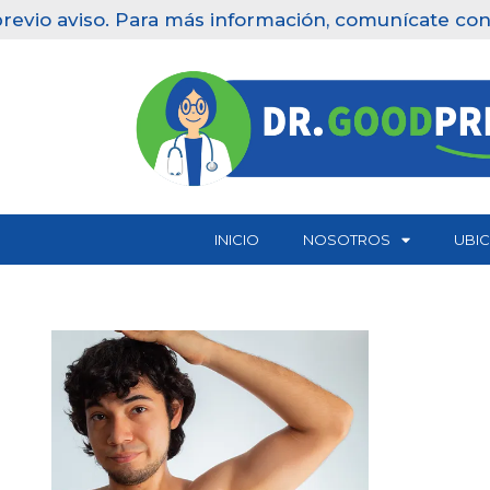
evio aviso. Para más información, comunícate con nu
Saltar
al
contenido
INICIO
NOSOTROS
UBI