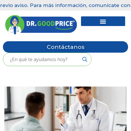
revio aviso. Para más información, comunícate con n
Saltar
al
contenido
Contáctanos