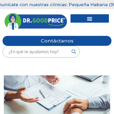
unícate con nuestras clínicas: Pequeña Habana (305)
Saltar
al
contenido
Contáctanos