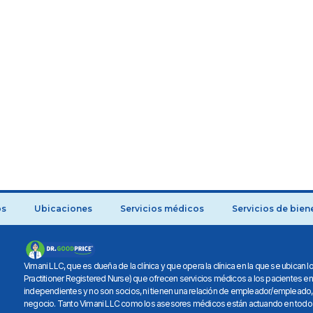
os
Ubicaciones
Servicios médicos
Servicios de bien
Vimani LLC, que es dueña de la clínica y que opera la clínica en la que se ubica
Practitioner Registered Nurse) que ofrecen servicios médicos a los pacientes e
independientes y no son socios, ni tienen una relación de empleador/empleado,
negocio. Tanto Vimani LLC como los asesores médicos están actuando en todo 