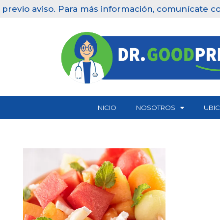
revio aviso. Para más información, comunícate con 
Saltar
al
contenido
INICIO
NOSOTROS
UBI