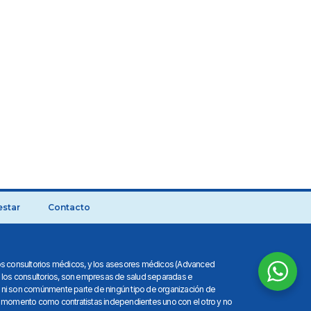
estar
Contacto
n los consultorios médicos, y los asesores médicos (Advanced
n los consultorios, son empresas de salud separadas e
 ni son comúnmente parte de ningún tipo de organización de
momento como contratistas independientes uno con el otro y no