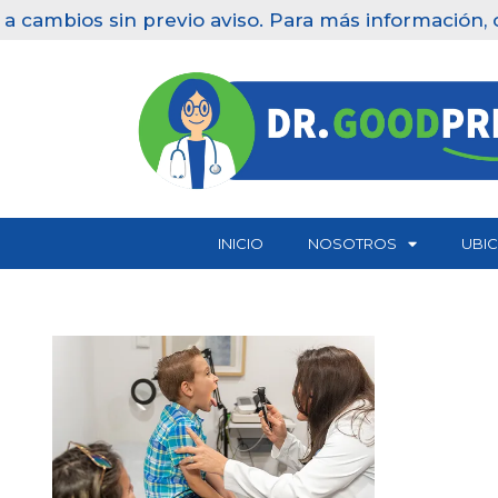
 cambios sin previo aviso. Para más información, c
Saltar
al
contenido
INICIO
NOSOTROS
UBI