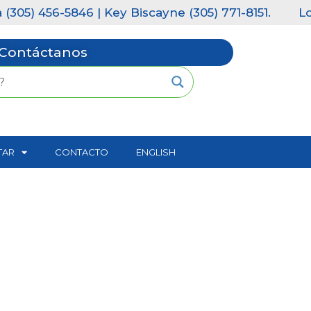
5) 456-5846 | Key Biscayne (305) 771-8151.
Los 
Contáctanos
TAR
CONTACTO
ENGLISH