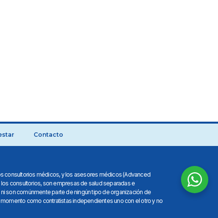
estar
Contacto
n los consultorios médicos, y los asesores médicos (Advanced
n los consultorios, son empresas de salud separadas e
 ni son comúnmente parte de ningún tipo de organización de
momento como contratistas independientes uno con el otro y no