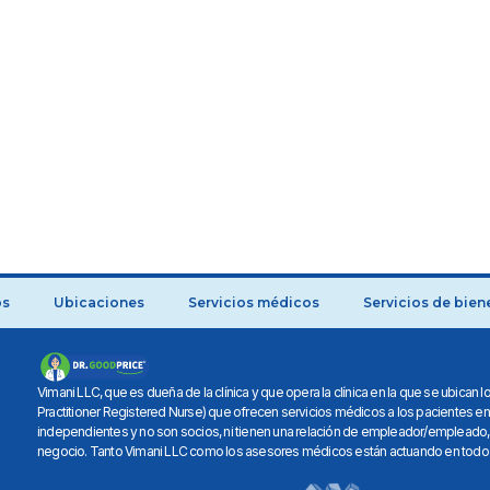
os
Ubicaciones
Servicios médicos
Servicios de bien
Vimani LLC, que es dueña de la clínica y que opera la clínica en la que se ubica
Practitioner Registered Nurse) que ofrecen servicios médicos a los pacientes e
independientes y no son socios, ni tienen una relación de empleador/empleado,
negocio. Tanto Vimani LLC como los asesores médicos están actuando en todo 
como agentes o representantes legales uno del otro.