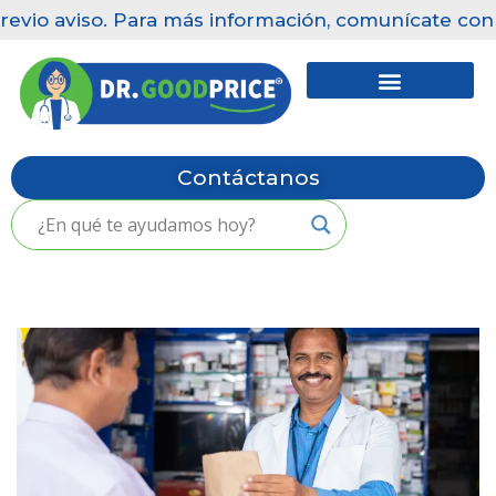
revio aviso. Para más información, comunícate con n
Saltar
al
contenido
Contáctanos