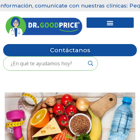
nformación, comunícate con nuestras clínicas: Pequ
Saltar
al
contenido
Contáctanos