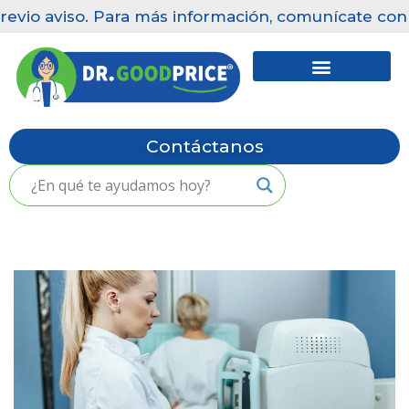
vio aviso. Para más información, comunícate con nue
Saltar
al
contenido
Contáctanos