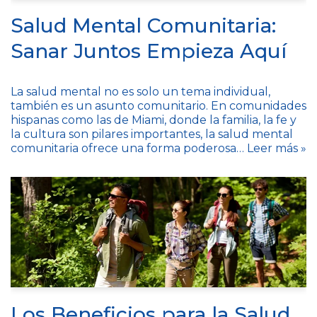
Salud Mental Comunitaria:
Sanar Juntos Empieza Aquí
La salud mental no es solo un tema individual,
también es un asunto comunitario. En comunidades
hispanas como las de Miami, donde la familia, la fe y
la cultura son pilares importantes, la salud mental
comunitaria ofrece una forma poderosa…
Leer más »
Los Beneficios para la Salud