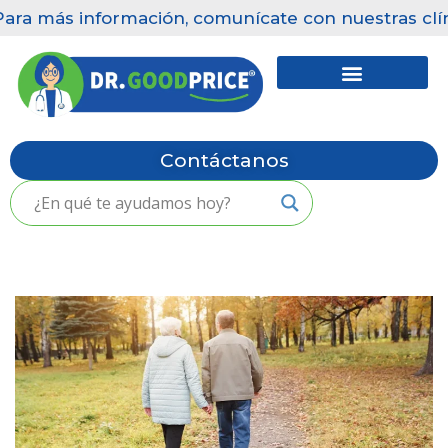
Para más información, comunícate con nuestras clín
Saltar
al
contenido
Contáctanos