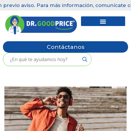
 previo aviso. Para más información, comunícate co
Saltar
al
contenido
Contáctanos