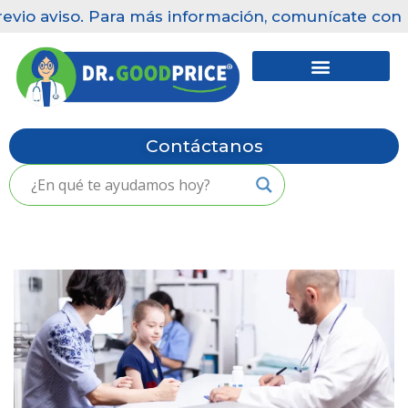
evio aviso. Para más información, comunícate con n
Saltar
al
contenido
Contáctanos